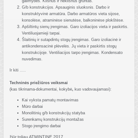
galimybės. Kilsnus ir nekilsnus gruntas.
G/b konstrukcijos. Apsauginis sluoksnis. Darbo ir
konstruktyvinė armatūra. Darbo armatūros vieta sijose,
konsolėse, atraminėse sienutėse, balkoninėse plokštėse.
Apšiltintų sienų įrengimas. Garo izoliacijos vieta ir paskirtis.
Ventiliuojamieji tarpai.
Šlaitinių ir sutapdintų stogų įrengimas. Garo izoliacinė ir
antikondensacinė plėvelės. Jų vieta ir paskirtis stogų
konstrukcijoje. Ventiliacijos tarpo įrengimas. Kondensato
nuvedimas.
Ir kiti .....
Techninės priežiūros veiksmai
(kas tikrinama-dokumentai, kokyb
ė
,
kuo vadovaujamasi
):
Kai vyksta pamatų montavimas
Mūro darbai
Monolitinių g/b konstrukcijų statyba
Surenkamų konstrukcijų montažas
Stogo įrengimo darbai
žiūr.toliau ATMINTINE 2017