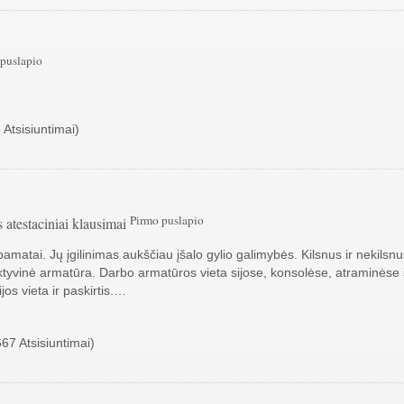
 puslapio
 Atsisiuntimai)
Pirmo puslapio
s atestaciniai klausimai
pamatai. Jų įgilinimas aukščiau įšalo gylio galimybės. Kilsnus ir nekilsn
ktyvinė armatūra. Darbo armatūros vieta sijose, konsolėse, atraminėse
jos vieta ir paskirtis.…
67 Atsisiuntimai)