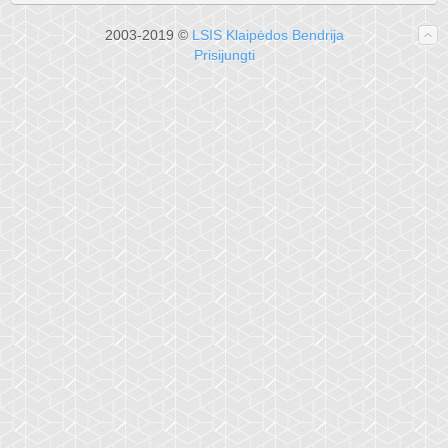
2003-2019 ©
LSIS Klaipėdos Bendrija
Prisijungti