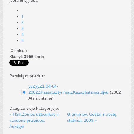
Įvertinti šį įrašą
1
2
3
4
5
(0 balsai)
Skaityti
3956
kartai
Parsisiųsti priedus:
yyZyyZ1.04-04-
2002ZPastatuZtyrimaiZKazachstanas.djvu
(2302
Atsisiuntimai)
Daugiau šioje kategorijoje:
« HST.Žemės užtvankos ir
G.Smirnov. Uostai ir uostų
vandens pralaidos.
statiniai. 2003 »
Aukštyn