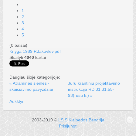
1
2
3
4
5
(0 balsai)
Knyga 1989 P.Jakovlev.pdf
Skaityti
4040
kartai
Daugiau šioje kategorijoje:
« Atraminės sienlės -
Juru krantiniu projektavimo
skaičiavimo pavyzdžiai
instrukcija RD 31.31.55-
93(rusu k.) »
Aukštyn
2003-2019 ©
LSIS Klaipėdos Bendrija
Prisijungti