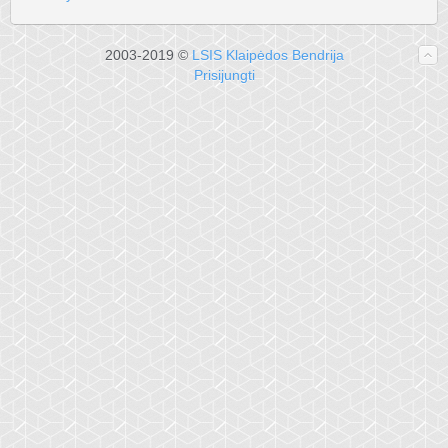
2003-2019 ©
LSIS Klaipėdos Bendrija
Prisijungti