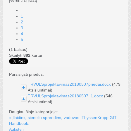
Įvertinti šį įrašą
1
2
3
4
5
(1 balsas)
Skaityti
882
kartai
Parsisiųsti priedus:
TRVULSprojektavimas20180507priedai.docx
(479
Atsisiuntimai)
TRVULSprojektavimas20180507_1.docx
(546
Atsisiuntimai)
Daugiau šioje kategorijoje:
« Įlaidinių sienelių sprendimų vadovas. ThyssenKrupp GfT
Handbook.
Aukštyn